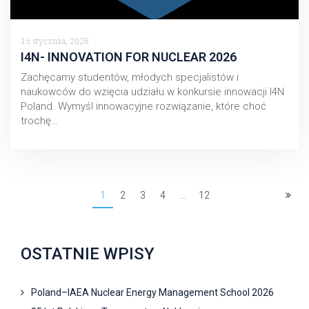
15 stycznia, 2026
I4N- INNOVATION FOR NUCLEAR 2026
Zachęcamy studentów, młodych specjalistów i
naukowców do wzięcia udziału w konkursie innowacji I4N
Poland. Wymyśl innowacyjne rozwiązanie, które choć
trochę…
1
2
3
4
...
12
OSTATNIE WPISY
Poland–IAEA Nuclear Energy Management School 2026