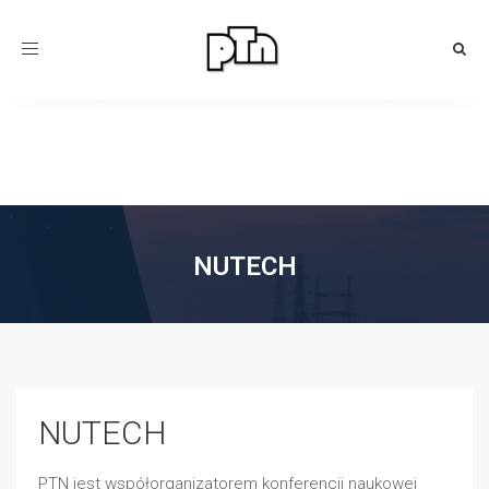
Toggle
navigation
NUTECH
NUTECH
PTN jest współorganizatorem konferencji naukowej