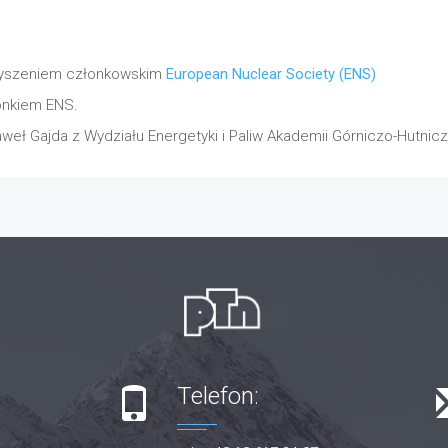
rzyszeniem członkowskim
European Nuclear Society (ENS)
onkiem ENS.
ł Gajda z Wydziału Energetyki i Paliw Akademii Górniczo-Hutnicz
Telefon: